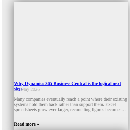
Why Dynamics 365 Business Central is the logical next
step
15. May 2026
Many companies eventually reach a point where their existing
systems hold them back rather than support them. Excel
spreadsheets grow ever larger, reconciling figures becomes…
Read more »