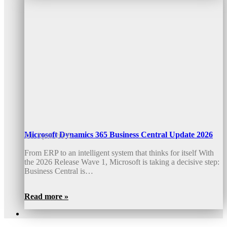
Microsoft Dynamics 365 Business Central Update 2026
10. April 2026
From ERP to an intelligent system that thinks for itself With
the 2026 Release Wave 1, Microsoft is taking a decisive step:
Business Central is…
Read more »