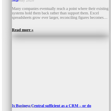
15. May 2026
Many companies eventually reach a point where their existing
systems hold them back rather than support them. Excel
spreadsheets grow ever larger, reconciling figures becomes…
Read more »
Is Business Central sufficient as a CRM – or do
17. April 2026