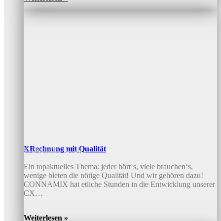
XRechnung mit Qualität
9. Dezember 2020
Ein topaktuelles Thema: jeder hört‘s, viele brauchen‘s,
wenige bieten die nötige Qualität! Und wir gehören dazu!
CONNAMIX hat etliche Stunden in die Entwicklung unserer
CX…
Weiterlesen »