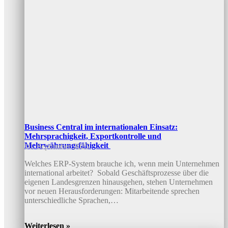
Business Central im internationalen Einsatz:
Mehrsprachigkeit, Exportkontrolle und
Mehrwährungsfähigkeit
10. September 2025
Welches ERP-System brauche ich, wenn mein Unternehmen
international arbeitet? Sobald Geschäftsprozesse über die
eigenen Landesgrenzen hinausgehen, stehen Unternehmen
vor neuen Herausforderungen: Mitarbeitende sprechen
unterschiedliche Sprachen,…
Weiterlesen »