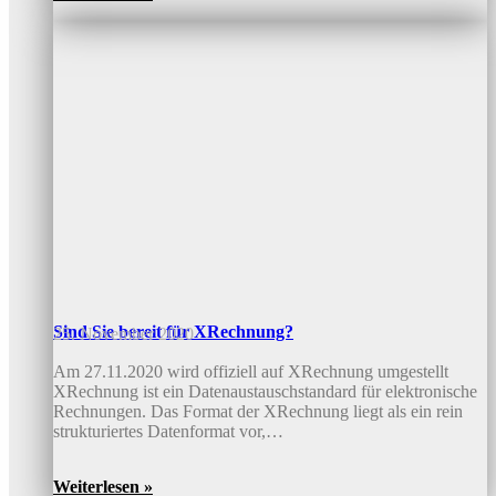
Sind Sie bereit für XRechnung?
25. November 2020
Am 27.11.2020 wird offiziell auf XRechnung umgestellt
XRechnung ist ein Datenaustauschstandard für elektronische
Rechnungen. Das Format der XRechnung liegt als ein rein
strukturiertes Datenformat vor,…
Weiterlesen »