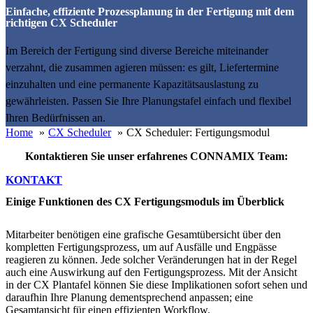
Einfache, effiziente Prozessplanung in der Fertigung mit dem
richtigen CX Scheduler
Im Bereich der Fertigung sind diverse Bereiche miteinander
verzahnt, die zusammen agieren müssen: es gilt, Liefertermine
einzuhalten und eine permanente Kapazitätsauslastung zu
gewährleisten. Passen Sie Ihre Planungstafel einfach und flexibel
Ihren Bedürfnissen an.
Home
CX Scheduler
CX Scheduler: Fertigungsmodul
Kontaktieren Sie unser erfahrenes CONNAMIX Team:
KONTAKT
Einige Funktionen des CX Fertigungsmoduls im Überblick
Mitarbeiter benötigen eine grafische Gesamtübersicht über den
kompletten Fertigungsprozess, um auf Ausfälle und Engpässe
reagieren zu können. Jede solcher Veränderungen hat in der Regel
auch eine Auswirkung auf den Fertigungsprozess. Mit der Ansicht
in der CX Plantafel können Sie diese Implikationen sofort sehen und
daraufhin Ihre Planung dementsprechend anpassen; eine
Gesamtansicht für einen effizienten Workflow.