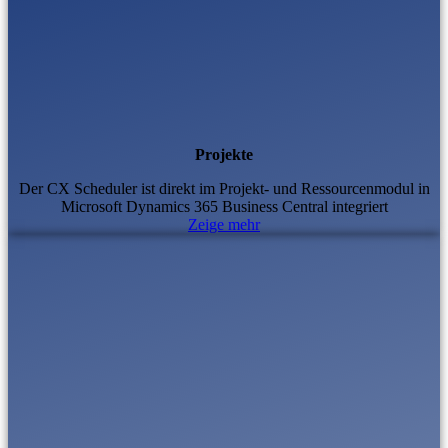
Projekte
Der CX Scheduler ist direkt im Projekt- und Ressourcenmodul in
Microsoft Dynamics 365 Business Central integriert
Zeige mehr