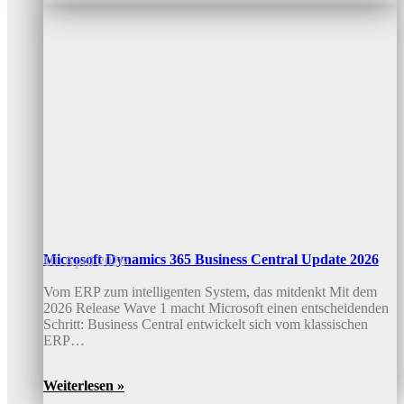
Microsoft Dynamics 365 Business Central Update 2026
10. April 2026
Vom ERP zum intelligenten System, das mitdenkt Mit dem
2026 Release Wave 1 macht Microsoft einen entscheidenden
Schritt: Business Central entwickelt sich vom klassischen
ERP…
Weiterlesen »