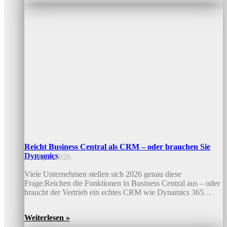
Reicht Business Central als CRM – oder brauchen Sie
Dynamics
17. April 2026
Viele Unternehmen stellen sich 2026 genau diese
Frage:Reichen die Funktionen in Business Central aus – oder
braucht der Vertrieb ein echtes CRM wie Dynamics 365…
Weiterlesen »