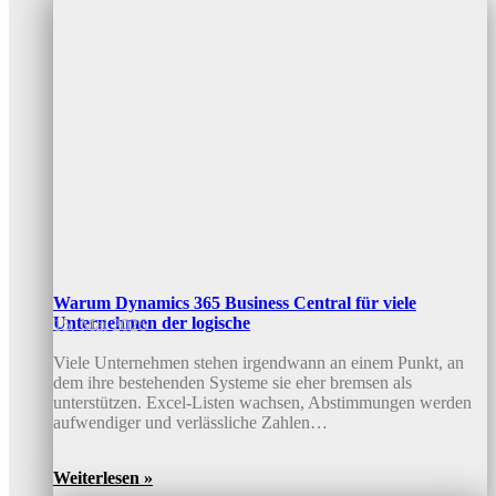
Warum Dynamics 365 Business Central für viele
Unternehmen der logische
15. Mai 2026
Viele Unternehmen stehen irgendwann an einem Punkt, an
dem ihre bestehenden Systeme sie eher bremsen als
unterstützen. Excel-Listen wachsen, Abstimmungen werden
aufwendiger und verlässliche Zahlen…
Weiterlesen »