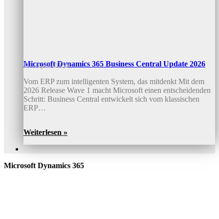
Microsoft Dynamics 365 Business Central Update 2026
10. April 2026
Vom ERP zum intelligenten System, das mitdenkt Mit dem
2026 Release Wave 1 macht Microsoft einen entscheidenden
Schritt: Business Central entwickelt sich vom klassischen
ERP…
Weiterlesen »
Microsoft Dynamics 365