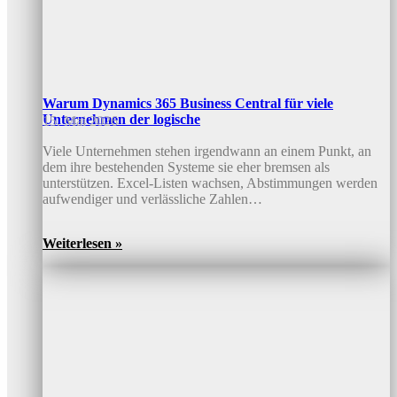
Warum Dynamics 365 Business Central für viele
Unternehmen der logische
15. Mai 2026
Viele Unternehmen stehen irgendwann an einem Punkt, an
dem ihre bestehenden Systeme sie eher bremsen als
unterstützen. Excel-Listen wachsen, Abstimmungen werden
aufwendiger und verlässliche Zahlen…
Weiterlesen »