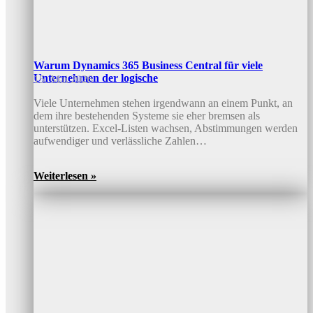
Warum Dynamics 365 Business Central für viele
Unternehmen der logische
15. Mai 2026
Viele Unternehmen stehen irgendwann an einem Punkt, an
dem ihre bestehenden Systeme sie eher bremsen als
unterstützen. Excel-Listen wachsen, Abstimmungen werden
aufwendiger und verlässliche Zahlen…
Weiterlesen »