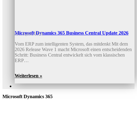
Microsoft Dynamics 365 Business Central Update 2026
10. April 2026
Vom ERP zum intelligenten System, das mitdenkt Mit dem
2026 Release Wave 1 macht Microsoft einen entscheidenden
Schritt: Business Central entwickelt sich vom klassischen
ERP…
Weiterlesen »
Microsoft Dynamics 365