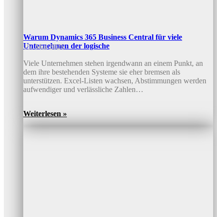
Warum Dynamics 365 Business Central für viele
Unternehmen der logische
15. Mai 2026
Viele Unternehmen stehen irgendwann an einem Punkt, an
dem ihre bestehenden Systeme sie eher bremsen als
unterstützen. Excel-Listen wachsen, Abstimmungen werden
aufwendiger und verlässliche Zahlen…
Weiterlesen »