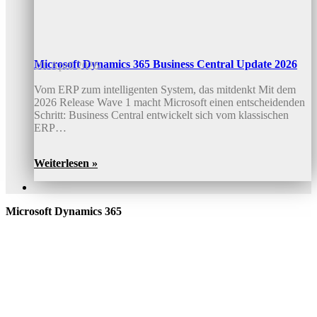
Microsoft Dynamics 365 Business Central Update 2026
10. April 2026
Vom ERP zum intelligenten System, das mitdenkt Mit dem
2026 Release Wave 1 macht Microsoft einen entscheidenden
Schritt: Business Central entwickelt sich vom klassischen
ERP…
Weiterlesen »
Microsoft Dynamics 365